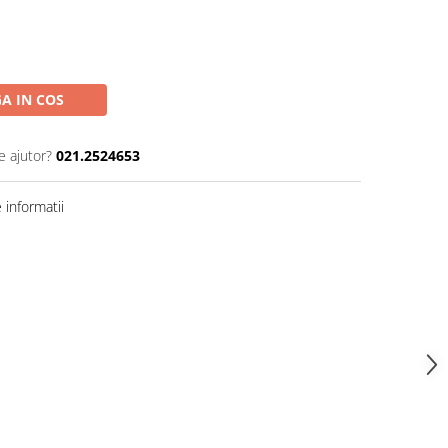
A IN COS
e ajutor?
021.2524653
informatii