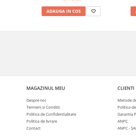
Veioze
Panouri LED
ADAUGA IN COS
Aplicat
Incastrabil
Spoturi incastrabile
Accesorii
Decorative
Iluminare decorativă
Iluminare generală
Smart
Spoturi pentru mobilier
MAGAZINUL MEU
CLIENTI
Verticale (de perete)
Despre noi
Metode de
Termeni si Conditii
Politica d
Politica de Confidentialitate
Garantia 
Politica de livrare
ANPC
Contact
ANPC - SA