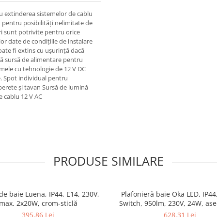
u extinderea sistemelor de cablu
 pentru posibilități nelimitate de
ri sunt potrivite pentru orice
or date de condițiile de instalare
poate fi extins cu ușurință dacă
ră sursă de alimentare pentru
temele cu tehnologie de 12 V DC
e. Spot individual pentru
perete și tavan Sursă de lumină
e cablu 12 V AC
PRODUSE SIMILARE
de baie Luena, IP44, E14, 230V,
Plafonieră baie Oka LED, IP44
max. 2x20W, crom-sticlă
Switch, 950lm, 230V, 24W, as
395,86 Lei
628,31 Lei