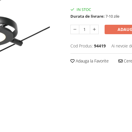
IN STOC
Durata de livrare:
7-10 zile
ADAUG
Cod Produs:
94419
Ai nevoie d
Adauga la Favorite
Cere 