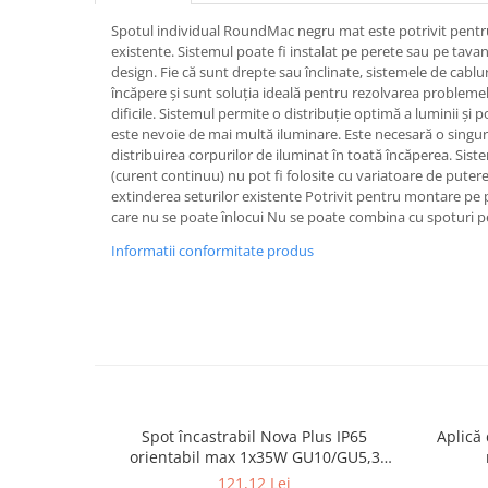
Spoturi
Spotul individual RoundMac negru mat este potrivit pentr
Iluminat portabil
existente. Sistemul poate fi instalat pe perete sau pe tavan
design. Fie că sunt drepte sau înclinate, sistemele de cablu
Iluminat tablouri
încăpere și sunt soluția ideală pentru rezolvarea problemel
dificile. Sistemul permite o distribuție optimă a luminii și 
Living
este nevoie de mai multă iluminare. Este necesară o singu
Iluminat fonoabsorbant
distribuirea corpurilor de iluminat în toată încăperea. Sis
(curent continuu) nu pot fi folosite cu variatoare de puter
Aplice
extinderea seturilor existente Potrivit pentru montare pe 
Familia June
care nu se poate înlocui Nu se poate combina cu spoturi p
Familia Lirena
Informatii conformitate produs
Familia Melira
Familia ULine
Iluminat pentru plante
Lampadare
Penduluri
Plafoniere
Profile luminoase
Spot încastrabil Nova Plus IP65
Aplică 
orientabil max 1x35W GU10/GU5,3
Suspensii
51mm alb mat
121,12 Lei