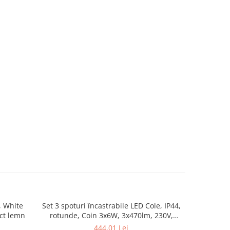
, White
Set 3 spoturi încastrabile LED Cole, IP44,
Aplică Ravi
ect lemn
rotunde, Coin 3x6W, 3x470lm, 230V,
2700K, negru, flux luminos variabil în 3
444,01 Lei