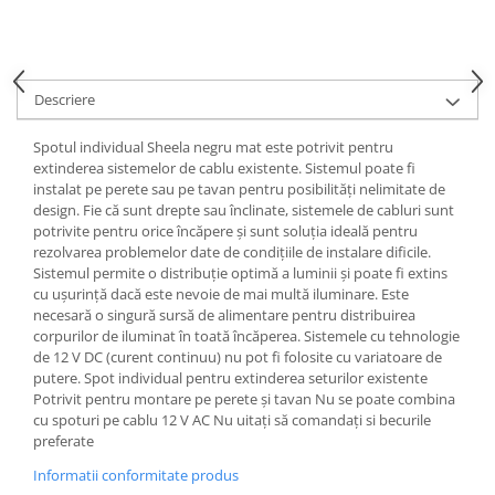
Spoturi
Iluminat portabil
Iluminat tablouri
Descriere
Living
Spotul individual Sheela negru mat este potrivit pentru
Iluminat fonoabsorbant
extinderea sistemelor de cablu existente. Sistemul poate fi
Aplice
instalat pe perete sau pe tavan pentru posibilități nelimitate de
design. Fie că sunt drepte sau înclinate, sistemele de cabluri sunt
Familia June
potrivite pentru orice încăpere și sunt soluția ideală pentru
Familia Lirena
rezolvarea problemelor date de condițiile de instalare dificile.
Familia Melira
Sistemul permite o distribuție optimă a luminii și poate fi extins
cu ușurință dacă este nevoie de mai multă iluminare. Este
Familia ULine
necesară o singură sursă de alimentare pentru distribuirea
Iluminat pentru plante
corpurilor de iluminat în toată încăperea. Sistemele cu tehnologie
Lampadare
de 12 V DC (curent continuu) nu pot fi folosite cu variatoare de
putere. Spot individual pentru extinderea seturilor existente
Penduluri
Potrivit pentru montare pe perete și tavan Nu se poate combina
Plafoniere
cu spoturi pe cablu 12 V AC Nu uitați să comandați si becurile
preferate
Profile luminoase
Suspensii
Informatii conformitate produs