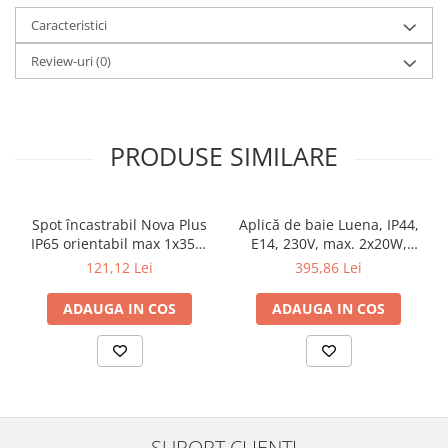
Veioze
Caracteristici
Panouri LED
Aplicat
Review-uri
(0)
Incastrabil
Spoturi incastrabile
Accesorii
PRODUSE SIMILARE
Decorative
Iluminare decorativă
Iluminare generală
Spot încastrabil Nova Plus
Aplică de baie Luena, IP44,
IP65 orientabil max 1x35W
E14, 230V, max. 2x20W,
Smart
GU10/GU5,3 51mm alb mat
crom-sticlă
121,12 Lei
395,86 Lei
Spoturi pentru mobilier
Verticale (de perete)
ADAUGA IN COS
ADAUGA IN COS
SUPORT CLIENTI