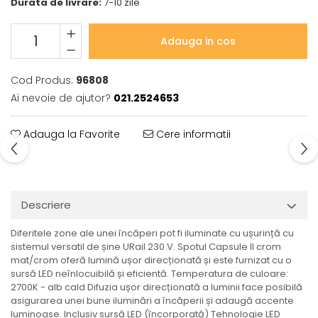
Durata de livrare:
7-10 zile
Veioze
Spoturi
Iluminat portabil
Adauga in cos
Iluminat tablouri
Living
Cod Produs:
96808
Ai nevoie de ajutor?
021.2524653
Iluminat fonoabsorbant
Aplice
Adauga la Favorite
Cere informatii
Familia June
Familia Lirena
Familia Melira
Familia ULine
Descriere
Iluminat pentru plante
Lampadare
Diferitele zone ale unei încăperi pot fi iluminate cu ușurință cu
sistemul versatil de șine URail 230 V. Spotul Capsule II crom
Penduluri
mat/crom oferă lumină ușor direcționată și este furnizat cu o
Plafoniere
sursă LED neînlocuibilă și eficientă. Temperatura de culoare:
Profile luminoase
2700K - alb cald Difuzia ușor direcționată a luminii face posibilă
asigurarea unei bune iluminări a încăperii și adaugă accente
Suspensii
luminoase. Inclusiv sursă LED (încorporată) Tehnologie LED