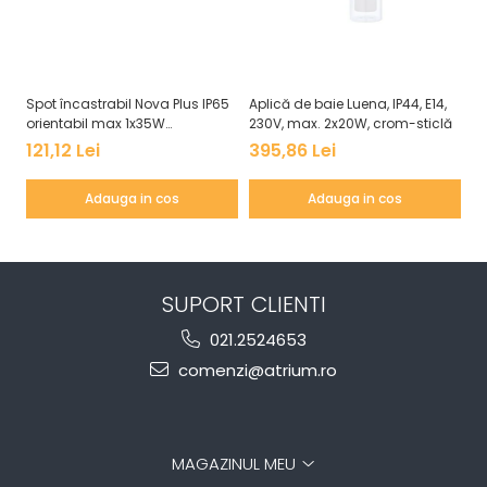
Spot încastrabil Nova Plus IP65
Aplică de baie Luena, IP44, E14,
Pl
orientabil max 1x35W
230V, max. 2x20W, crom-sticlă
Wh
GU10/GU5,3 51mm alb mat
as
121,12 Lei
395,86 Lei
6
Adauga in cos
Adauga in cos
SUPORT CLIENTI
021.2524653
comenzi@atrium.ro
MAGAZINUL MEU