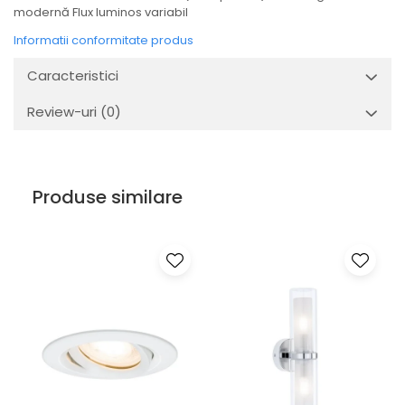
Veioze
modernă Flux luminos variabil
Panouri LED
Informatii conformitate produs
Aplicat
Caracteristici
Incastrabil
Spoturi incastrabile
Review-uri
(0)
Accesorii
Decorative
Iluminare decorativă
Produse similare
Iluminare generală
Smart
Spoturi pentru mobilier
Verticale (de perete)