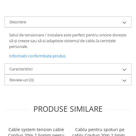
Spoturi
Iluminat portabil
Descriere
Iluminat tablouri
Living
Setul de tensionare / instalare este perfect pentru oricine dorește
să-și creeze sau să-și adapteze sistemul de cablu la cerințele
Iluminat fonoabsorbant
personale.
Aplice
Informatii conformitate produs
Familia June
Familia Lirena
Caracteristici
Familia Melira
Review-uri
(0)
Familia ULine
Iluminat pentru plante
Lampadare
Penduluri
PRODUSE SIMILARE
Plafoniere
Profile luminoase
Suspensii
Cable system tension cable
Cablu pentru spoturi pe
Corduo 20m 2,5qmm negru
cablu Corduo 20m 2,5mm2