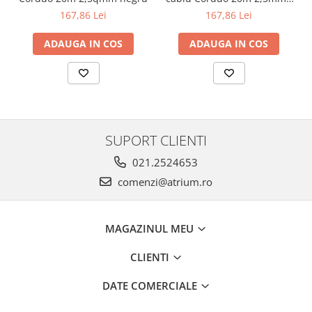
Veioze
alb
167,86 Lei
167,86 Lei
Panouri LED
Aplicat
ADAUGA IN COS
ADAUGA IN COS
Incastrabil
Spoturi incastrabile
Accesorii
Decorative
Iluminare decorativă
SUPORT CLIENTI
Iluminare generală
021.2524653
Smart
comenzi@atrium.ro
Spoturi pentru mobilier
Verticale (de perete)
MAGAZINUL MEU
CLIENTI
DATE COMERCIALE