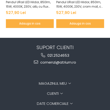
Pendul URail LED Hildor, 850lm,
Pendul URail LED Hildor, 850lm,
Pe
15W, 4000K, 230V, alb, cu flux
15W, 4000K, 230V, crom mat, cu
15
luminos variabil
flux luminos variabil
fl
527,90 Lei
527,90 Lei
5
Adauga in cos
Adauga in cos
SUPORT CLIENTI
021.2524653
comenzi@atrium.ro
MAGAZINUL MEU
CLIENTI
DATE COMERCIALE