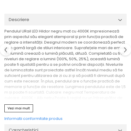
Veioze
Spoturi
Iluminat portabil
Descriere
Iluminat tablouri
Pendulul URail LED Hildor negru mat cu 4000K impresionează
Living
prin aspectul său elegant atemporal și prin funcția practică de
Iluminat fonoabsorbant
reglare a intensității. Designul modern se coordonează perfect
cu o gamă largă de stiluri interioare. Suprafețele mari de emisie
Aplice
de lumină creează o lumină plăcută, difuză. Completată cu trei
Familia June
niveluri de reglare a luminii (100%, 50%, 25%), această lumină
Familia Lirena
poate fi ajustată pentru a se potrivi oricărei dispoziții. Nivelurile
de luminozitate sunt proiectate astfel încât nivelul mediu să fie
Familia Melira
suficient pentru utilizarea de zi cu zi și să poată fi diminuat după
Familia ULine
cum este necesar. În plus, pendulul are o funcție practică de
Iluminat pentru plante
memorie și funcție de resetare. Lungimea pendulului este de 1,5
m și poate fi scurtată. Culoare: negru mat Temperatura de
Lampadare
culoare: 4000K - Alb netru Poate fi reglat cu un întrerupător de
Penduluri
lumină standard Tehnologia LED cu economie de energie
Vezi mai mult
economisește până la 80% energie în comparație cu becurile
Plafoniere
cu filament convenționale
Profile luminoase
Informatii conformitate produs
Suspensii
Caracteristici