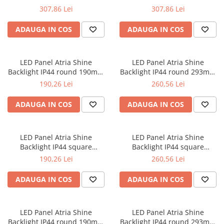
Seturi de becuri
Iluminat pe cabluri
Sistem Plug&Shine
3000K, gri închis
3000K, bej
307,86 Lei
307,86 Lei
Accesorii
Accesorii
ADAUGA IN COS
ADAUGA IN COS
Seturi si spoturi pe cablu
Benzi luminoase
Seturi si spoturi pe cablu 12V DC
Bolarzi
Iluminat pe sină
Corpuri de iluminat de pardoseală
LED Panel Atria Shine
LED Panel Atria Shine
Backlight IP44 round 190mm
Backlight IP44 round 293mm
Minispoturi
Abajururi
11,2W 850lm 3000K White
16W 1600lm 3000K White
190,26 Lei
260,56 Lei
Obiecte luminoase decorative
Accesorii
Penduluri
Alimentare
ADAUGA IN COS
ADAUGA IN COS
Spoturi de grădină
Conectori
Spoturi de pardoseală
Penduluri
LED Panel Atria Shine
LED Panel Atria Shine
Spoturi subacvatice
Sine si sisteme sină
Backlight IP44 square
Backlight IP44 square
Solare
Sină trifazică
190x190mm 11,2W 900lm
293x293mm 16W 1600lm
190,26 Lei
260,56 Lei
3000K White
3000K White
Spoturi
Accesorii
ADAUGA IN COS
ADAUGA IN COS
Iluminat pentru bucatarie
Aplice
Bolarzi
Accesorii
Spoturi de pardoseală
Bandă LED
LED Panel Atria Shine
LED Panel Atria Shine
Veioze
Panouri LED
Backlight IP44 round 190mm
Backlight IP44 round 293mm