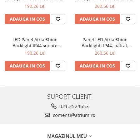
11,2W 850lm 4000K White
16W 1600lm 4000K White
190,26 Lei
260,56 Lei
Spoturi
Iluminat portabil
ADAUGA IN COS
ADAUGA IN COS
Iluminat tablouri
Living
LED Panel Atria Shine
Panel LED Atria Shine
Iluminat fonoabsorbant
Backlight IP44 square
Backlight, IP44, pătrat,
190x190mm 11,2W 900lm
293x293mm, 16W, 1600lm,
Aplice
190,26 Lei
260,56 Lei
4000K White
4000K, alb
Familia June
ADAUGA IN COS
ADAUGA IN COS
Familia Lirena
Familia Melira
Familia ULine
Iluminat pentru plante
SUPORT CLIENTI
Lampadare
021.2524653
Penduluri
comenzi@atrium.ro
Plafoniere
Profile luminoase
Suspensii
MAGAZINUL MEU