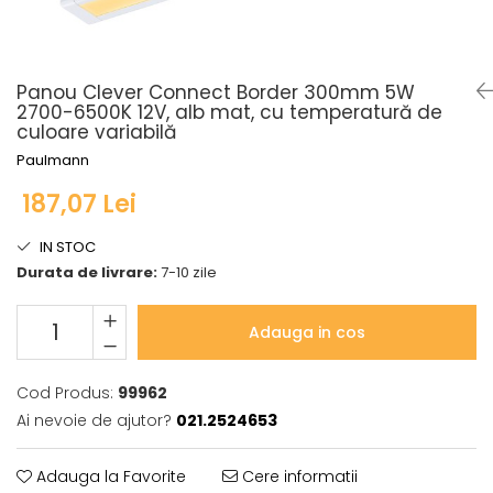
Seturi de becuri
Iluminat pe cabluri
Sistem Plug&Shine
Accesorii
Accesorii
Seturi si spoturi pe cablu
Benzi luminoase
Panou Clever Connect Border 300mm 5W
Seturi si spoturi pe cablu 12V DC
Bolarzi
2700-6500K 12V, alb mat, cu temperatură de
culoare variabilă
Iluminat pe sină
Corpuri de iluminat de
pardoseală
Paulmann
Abajururi
Minispoturi
Accesorii
187,07 Lei
Obiecte luminoase decorative
Alimentare
Penduluri
IN STOC
Conectori
Spoturi de grădină
Durata de livrare:
7-10 zile
Penduluri
Spoturi de pardoseală
Sine si sisteme sină
Spoturi subacvatice
Adauga in cos
Sină trifazică
Solare
Spoturi
Accesorii
Cod Produs:
99962
Iluminat pentru bucatarie
Aplice
Ai nevoie de ajutor?
021.2524653
Accesorii
Bolarzi
Bandă LED
Spoturi de pardoseală
Adauga la Favorite
Cere informatii
Panouri LED