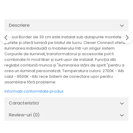
Veioze
Spoturi
Iluminat portabil
Iluminat tablouri
Descriere
Living
Panoul Border de 30 cm este instalat sub dulapurile montate pe
Iluminat fonoabsorbant
perete și oferă lumină pe blatul de lucru. Clever Connect oferă
iluminarea individuală a mobilierului într-un singur sistem.
Aplice
Corpurile de iluminat, transformatorul și accesoriile pot fi
Familia June
combinate în mod liber și sunt ușor de instalat. Funcția alb
Familia Lirena
reglabil combină munca și "iluminarea stării de spirit "pentru a
crea un iluminat personalizat. Temperatura culorii: 2700K - Alb
Familia Melira
cald - 6500K -Alb rece Sistem de conectare ușor pentru
Familia ULine
asamblare fără probleme
Iluminat pentru plante
Informatii conformitate produs
Lampadare
Caracteristici
Penduluri
Plafoniere
Review-uri
(0)
Profile luminoase
Suspensii