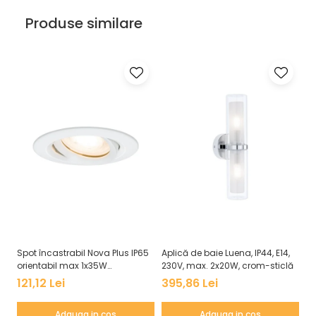
Veioze
Produse similare
Panouri LED
Aplicat
Incastrabil
Spoturi incastrabile
Accesorii
Decorative
Iluminare decorativă
Iluminare generală
Smart
Spoturi pentru mobilier
Verticale (de perete)
Spot încastrabil Nova Plus IP65
Aplică de baie Luena, IP44, E14,
Pl
orientabil max 1x35W
230V, max. 2x20W, crom-sticlă
Wh
GU10/GU5,3 51mm alb mat
as
121,12 Lei
395,86 Lei
6
Adauga in cos
Adauga in cos