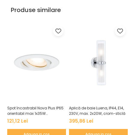
Veioze
Produse similare
Panouri LED
Aplicat
Incastrabil
Spoturi incastrabile
Accesorii
Decorative
Iluminare decorativă
Iluminare generală
Smart
Spoturi pentru mobilier
Verticale (de perete)
Spot încastrabil Nova Plus IP65
Aplică de baie Luena, IP44, E14,
Pl
orientabil max 1x35W
230V, max. 2x20W, crom-sticlă
Wh
GU10/GU5,3 51mm alb mat
as
121,12 Lei
395,86 Lei
6
Adauga in cos
Adauga in cos