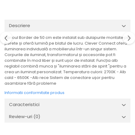
Veioze
Spoturi
Iluminat portabil
Iluminat tablouri
Descriere
Living
Panoul Border de 50 cm este instalat sub dulapurile montate pe
Iluminat fonoabsorbant
perete și oferă lumină pe blatul de lucru. Clever Connect oferă
iluminarea individuală a mobilierului într-un singur sistem.
Aplice
Corpurile de iluminat, transformatorul și accesoriile pot fi
Familia June
combinate în mod liber și sunt ușor de instalat. Funcția alb
Familia Lirena
reglabil combină munca și "iluminarea stării de spirit "pentru a
crea un iluminat personalizat. Temperatura culorii: 2700K - Alb
Familia Melira
cald - 6500K -Alb rece Sistem de conectare ușor pentru
Familia ULine
asamblare fără probleme
Iluminat pentru plante
Informatii conformitate produs
Lampadare
Caracteristici
Penduluri
Plafoniere
Review-uri
(0)
Profile luminoase
Suspensii