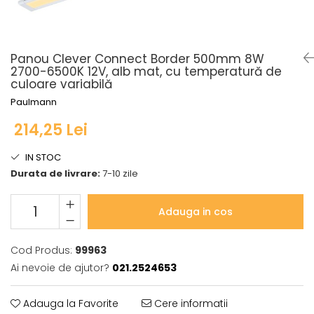
Seturi de becuri
Iluminat pe cabluri
Sistem Plug&Shine
Accesorii
Accesorii
Seturi si spoturi pe cablu
Benzi luminoase
Panou Clever Connect Border 500mm 8W
Seturi si spoturi pe cablu 12V DC
Bolarzi
2700-6500K 12V, alb mat, cu temperatură de
culoare variabilă
Iluminat pe sină
Corpuri de iluminat de
pardoseală
Paulmann
Abajururi
Minispoturi
Accesorii
214,25 Lei
Obiecte luminoase decorative
Alimentare
Penduluri
IN STOC
Conectori
Spoturi de grădină
Durata de livrare:
7-10 zile
Penduluri
Spoturi de pardoseală
Sine si sisteme sină
Spoturi subacvatice
Adauga in cos
Sină trifazică
Solare
Spoturi
Accesorii
Cod Produs:
99963
Iluminat pentru bucatarie
Aplice
Ai nevoie de ajutor?
021.2524653
Accesorii
Bolarzi
Bandă LED
Spoturi de pardoseală
Adauga la Favorite
Cere informatii
Panouri LED