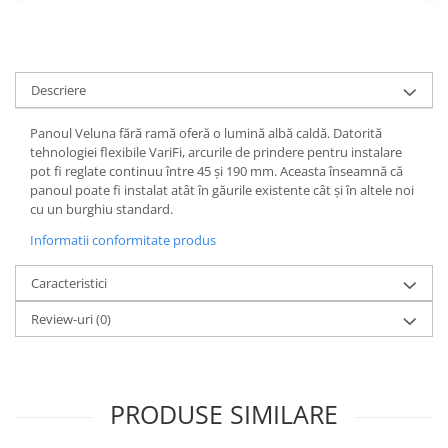
Spoturi
Iluminat portabil
Iluminat tablouri
Descriere
Living
Panoul Veluna fără ramă oferă o lumină albă caldă. Datorită
Iluminat fonoabsorbant
tehnologiei flexibile VariFi, arcurile de prindere pentru instalare
Aplice
pot fi reglate continuu între 45 și 190 mm. Aceasta înseamnă că
panoul poate fi instalat atât în ​​găurile existente cât și în altele noi
Familia June
cu un burghiu standard.
Familia Lirena
Informatii conformitate produs
Familia Melira
Familia ULine
Caracteristici
Iluminat pentru plante
Review-uri
(0)
Lampadare
Penduluri
Plafoniere
Profile luminoase
PRODUSE SIMILARE
Suspensii