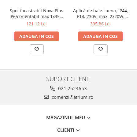
Veioze
Panouri LED
Spot încastrabil Nova Plus
Aplică de baie Luena, IP44,
IP65 orientabil max 1x35W
E14, 230V, max. 2x20W,
Aplicat
GU10/GU5,3 51mm alb mat
crom-sticlă
121,12 Lei
395,86 Lei
Incastrabil
Spoturi incastrabile
ADAUGA IN COS
ADAUGA IN COS
Accesorii
Decorative
Iluminare decorativă
Iluminare generală
Smart
SUPORT CLIENTI
Spoturi pentru mobilier
021.2524653
Verticale (de perete)
comenzi@atrium.ro
MAGAZINUL MEU
CLIENTI