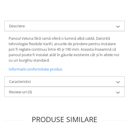
Spoturi
Iluminat portabil
Iluminat tablouri
Descriere
Living
Panoul Veluna fără ramă oferă o lumină albă caldă. Datorită
Iluminat fonoabsorbant
tehnologiei flexibile VariFi, arcurile de prindere pentru instalare
Aplice
pot fi reglate continuu între 45 și 190 mm. Aceasta înseamnă că
panoul poate fi instalat atât în ​​găurile existente cât și în altele noi
Familia June
cu un burghiu standard.
Familia Lirena
Informatii conformitate produs
Familia Melira
Familia ULine
Caracteristici
Iluminat pentru plante
Review-uri
(0)
Lampadare
Penduluri
Plafoniere
Profile luminoase
PRODUSE SIMILARE
Suspensii