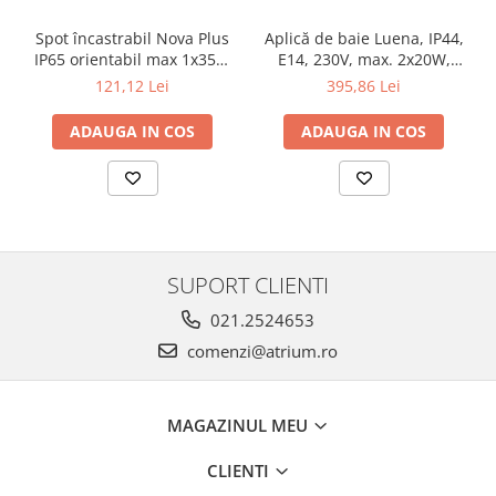
Veioze
Panouri LED
Spot încastrabil Nova Plus
Aplică de baie Luena, IP44,
IP65 orientabil max 1x35W
E14, 230V, max. 2x20W,
Aplicat
GU10/GU5,3 51mm alb mat
crom-sticlă
121,12 Lei
395,86 Lei
Incastrabil
Spoturi incastrabile
ADAUGA IN COS
ADAUGA IN COS
Accesorii
Decorative
Iluminare decorativă
Iluminare generală
Smart
SUPORT CLIENTI
Spoturi pentru mobilier
021.2524653
Verticale (de perete)
comenzi@atrium.ro
MAGAZINUL MEU
CLIENTI