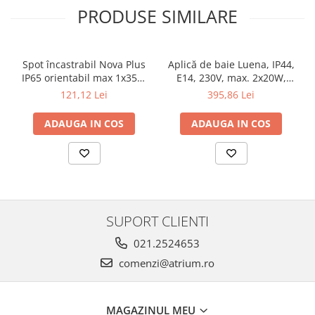
Veioze
PRODUSE SIMILARE
Panouri LED
Aplicat
Incastrabil
Spot încastrabil Nova Plus
Aplică de baie Luena, IP44,
IP65 orientabil max 1x35W
E14, 230V, max. 2x20W,
Spoturi incastrabile
GU10/GU5,3 51mm alb mat
crom-sticlă
121,12 Lei
395,86 Lei
Accesorii
Decorative
ADAUGA IN COS
ADAUGA IN COS
Iluminare decorativă
Iluminare generală
Smart
Spoturi pentru mobilier
Verticale (de perete)
SUPORT CLIENTI
021.2524653
comenzi@atrium.ro
MAGAZINUL MEU