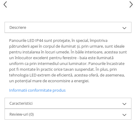
Spoturi
Iluminat portabil
Iluminat tablouri
Descriere
Living
Panourile LED IP44 sunt protejate, în special, împotriva
Iluminat fonoabsorbant
pătrunderii apei în corpul de iluminat și, prin urmare, sunt ideale
Aplice
pentru instalarea în locuri umede. În băile interioare, acestea sunt
un înlocuitor excelent pentru ferestre - baia este iluminată
Familia June
uniform ca prin intermediul unui luminator. Panourile încastrate
Familia Lirena
pot fi montate în practic orice tavan suspendat. În plus, prin
Familia Melira
tehnologia LED extrem de eficientă, acestea oferă, de asemenea,
un potențial mare de economisire a energiei.
Familia ULine
Iluminat pentru plante
Informatii conformitate produs
Lampadare
Caracteristici
Penduluri
Plafoniere
Review-uri
(0)
Profile luminoase
Suspensii