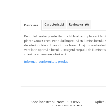
Spoturi
Iluminat portabil
Iluminat tablouri
Caracteristici
Review-uri
(0)
Descriere
Living
Iluminat fonoabsorbant
Pendulul pentru plante Neordic Hilla alb completează famil
Aplice
plante Grow Green. Pendulul împreună cu lumina becului sp
de interior chiar și în anotimpurile reci. Abajurul are fante 
Familia June
ventilație optimă a becului. Designul corpului de ilumina
Familia Lirena
stiluri de amenajare interioară.
Familia Melira
Informatii conformitate produs
Familia ULine
Iluminat pentru plante
Lampadare
Penduluri
Plafoniere
Profile luminoase
Suspensii
Spot încastrabil Nova Plus IP65
Aplică 