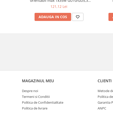
orientabil max 1x35W GU10/GU5,3
Veioze
51mm alb mat
121,12 Lei
Panouri LED
Aplicat
ADAUGA IN COS
Incastrabil
Spoturi incastrabile
Accesorii
Decorative
Iluminare decorativă
Iluminare generală
Smart
Spoturi pentru mobilier
Verticale (de perete)
MAGAZINUL MEU
CLIENTI
Despre noi
Metode de
Termeni si Conditii
Politica d
Politica de Confidentialitate
Garantia 
Politica de livrare
ANPC