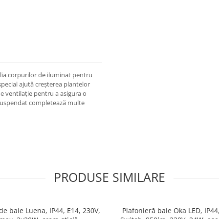
ia corpurilor de iluminat pentru
ecial ajută creșterea plantelor
de ventilație pentru a asigura o
t suspendat completează multe
PRODUSE SIMILARE
de baie Luena, IP44, E14, 230V,
Plafonieră baie Oka LED, IP44