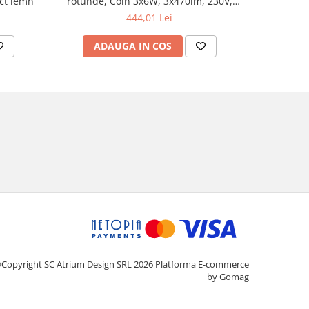
ect lemn
rotunde, Coin 3x6W, 3x470lm, 230V,
2700K, negru, flux luminos variabil în 3
444,01 Lei
pași
ADAUGA IN COS
AD
Copyright SC Atrium Design SRL 2026
Platforma E-commerce
by Gomag