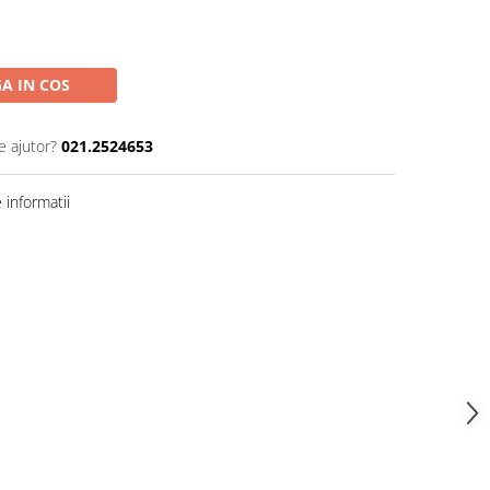
A IN COS
e ajutor?
021.2524653
informatii