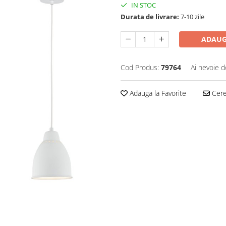
IN STOC
Durata de livrare:
7-10 zile
ADAUG
Cod Produs:
79764
Ai nevoie d
Adauga la Favorite
Cere 