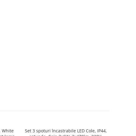
, White
Set 3 spoturi încastrabile LED Cole, IP44,
Aplică Ravi