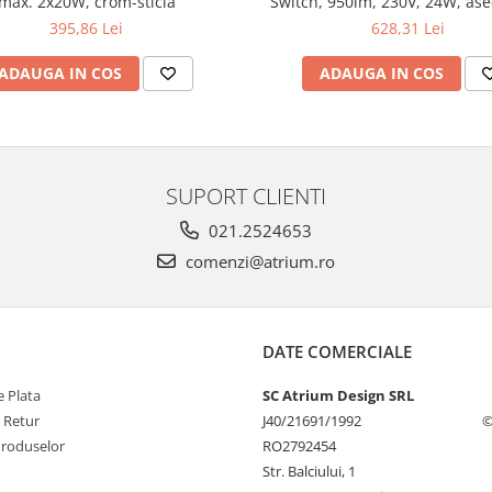
max. 2x20W, crom-sticlă
Switch, 950lm, 230V, 24W, as
395,86 Lei
628,31 Lei
ADAUGA IN COS
ADAUGA IN COS
SUPORT CLIENTI
021.2524653
comenzi@atrium.ro
DATE COMERCIALE
 Plata
SC Atrium Design SRL
e Retur
J40/21691/1992
©
Produselor
RO2792454
Str. Balciului, 1