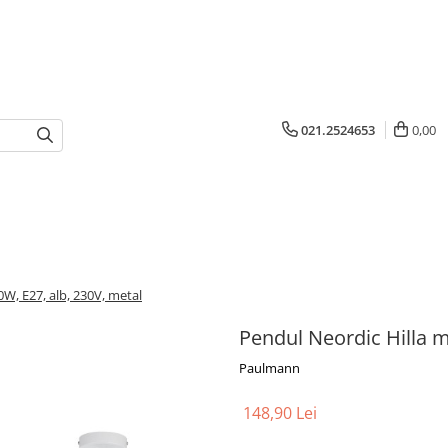
021.2524653
0,00
W, E27, alb, 230V, metal
Pendul Neordic Hilla m
Paulmann
148,90 Lei