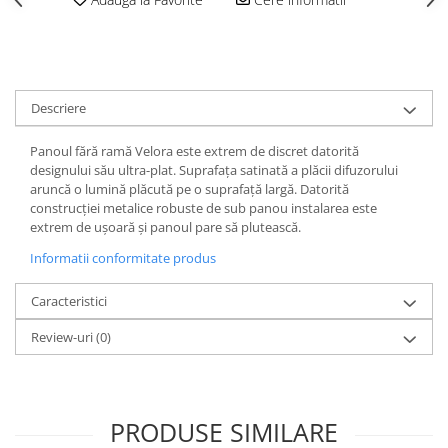
Spoturi
Iluminat portabil
Iluminat tablouri
Descriere
Living
Iluminat fonoabsorbant
Panoul fără ramă Velora este extrem de discret datorită
Aplice
designului său ultra-plat. Suprafața satinată a plăcii difuzorului
aruncă o lumină plăcută pe o suprafață largă. Datorită
Familia June
construcției metalice robuste de sub panou instalarea este
Familia Lirena
extrem de ușoară și panoul pare să plutească.
Familia Melira
Informatii conformitate produs
Familia ULine
Iluminat pentru plante
Caracteristici
Lampadare
Review-uri
(0)
Penduluri
Plafoniere
Profile luminoase
PRODUSE SIMILARE
Suspensii