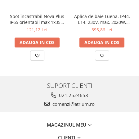
Veioze
Panouri LED
Spot încastrabil Nova Plus
Aplică de baie Luena, IP44,
Aplicat
IP65 orientabil max 1x35W
E14, 230V, max. 2x20W,
Incastrabil
GU10/GU5,3 51mm alb mat
crom-sticlă
121,12 Lei
395,86 Lei
Spoturi incastrabile
ADAUGA IN COS
ADAUGA IN COS
Accesorii
Decorative
Iluminare decorativă
Iluminare generală
Smart
SUPORT CLIENTI
Spoturi pentru mobilier
Verticale (de perete)
021.2524653
comenzi@atrium.ro
MAGAZINUL MEU
CLIENTI