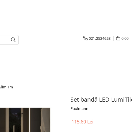
021.2524653
0,00
Slim 1m
Set bandă LED LumiTi
Paulmann
115,60 Lei