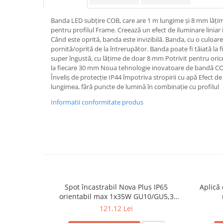
Spoturi
Banda LED subțire COB, care are 1 m lungime și 8 mm lățime
Iluminat portabil
pentru profilul Frame. Creează un efect de iluminare liniar
Iluminat tablouri
Când este oprită, banda este invizibilă. Banda, cu o culoare
pornită/oprită de la întrerupător. Banda poate fi tăiată l
Living
super îngustă, cu lățime de doar 8 mm Potrivit pentru orice 
la fiecare 30 mm Noua tehnologie inovatoare de bandă CO
Iluminat fonoabsorbant
Înveliș de protecție IP44 împotriva stropirii cu apă Efect d
Aplice
lungimea, fără puncte de lumină în combinație cu profilul
Familia June
Informatii conformitate produs
Familia Lirena
Familia Melira
Familia ULine
Iluminat pentru plante
Lampadare
Penduluri
Plafoniere
Spot încastrabil Nova Plus IP65
Aplică 
orientabil max 1x35W GU10/GU5,3
Profile luminoase
51mm alb mat
121,12 Lei
Suspensii