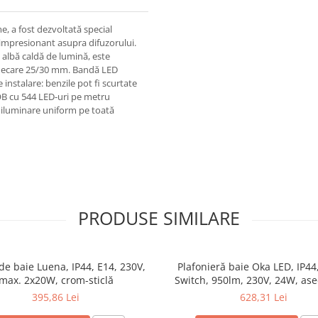
, a fost dezvoltată special
 impresionant asupra difuzorului.
 albă caldă de lumină, este
a fiecare 25/30 mm. Bandă LED
instalare: benzile pot fi scurtate
B cu 544 LED-uri pe metru
e iluminare uniform pe toată
PRODUSE SIMILARE
de baie Luena, IP44, E14, 230V,
Plafonieră baie Oka LED, IP44
max. 2x20W, crom-sticlă
Switch, 950lm, 230V, 24W, as
395,86 Lei
628,31 Lei