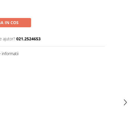
A IN COS
e ajutor?
021.2524653
informatii