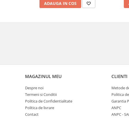
Veioze
ADAUGA IN COS
Panouri LED
Aplicat
Incastrabil
Spoturi incastrabile
Accesorii
Decorative
Iluminare decorativă
Iluminare generală
Smart
MAGAZINUL MEU
CLIENTI
Spoturi pentru mobilier
Verticale (de perete)
Despre noi
Metode de
Termeni si Conditii
Politica d
Politica de Confidentialitate
Garantia 
Politica de livrare
ANPC
Contact
ANPC - SA