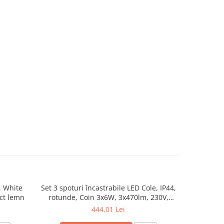
, White
Set 3 spoturi încastrabile LED Cole, IP44,
Aplică Ravi
ect lemn
rotunde, Coin 3x6W, 3x470lm, 230V,
2700K, negru, flux luminos variabil în 3
444,01 Lei
pași