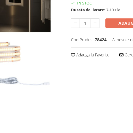
IN STOC
Durata de livrare:
7-10 zile
ADAUG
Cod Produs:
78424
Ai nevoie d
Adauga la Favorite
Cere 