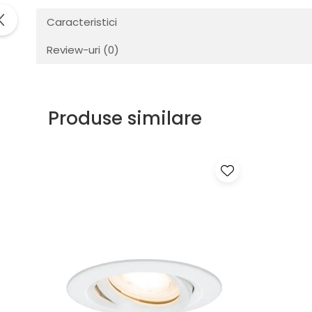
Veioze
Spoturi
Caracteristici
Iluminat portabil
Review-uri
(0)
Iluminat tablouri
Living
Iluminat fonoabsorbant
Produse similare
Aplice
Familia June
Familia Lirena
Familia Melira
Familia ULine
Iluminat pentru plante
Lampadare
Penduluri
Plafoniere
Profile luminoase
Suspensii