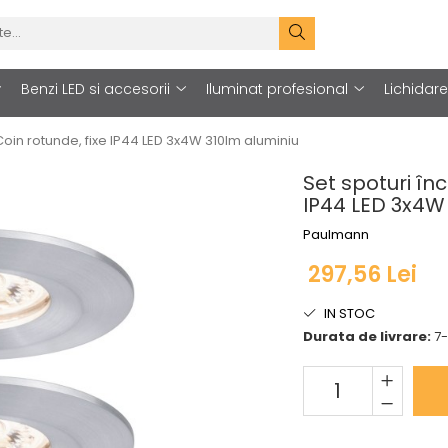
Benzi LED si accesorii
Iluminat profesional
Lichidar
Coin rotunde, fixe IP44 LED 3x4W 310lm aluminiu
Set spoturi în
IP44 LED 3x4W
Paulmann
297,56 Lei
IN STOC
Durata de livrare:
7-