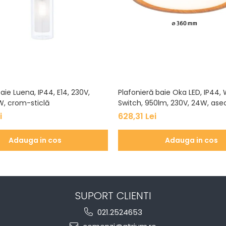
aie Luena, IP44, E14, 230V,
Plafonieră baie Oka LED, IP44,
, crom-sticlă
Switch, 950lm, 230V, 24W, ase
i
628,31 Lei
Adauga in cos
Adauga in cos
SUPORT CLIENTI
021.2524653