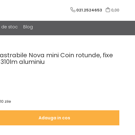
021.2524653
0,00
e de stoc
Blog
castrabile Nova mini Coin rotunde, fixe
 310lm aluminiu
10 zile
Adauga in cos