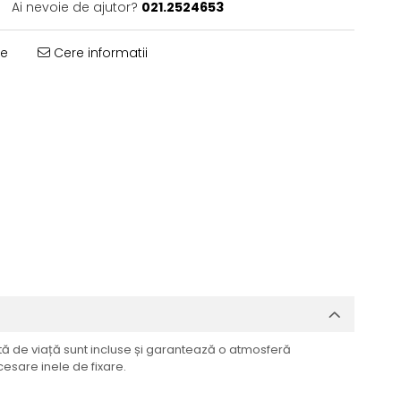
Ai nevoie de ajutor?
021.2524653
te
Cere informatii
rată de viață sunt incluse și garantează o atmosferă
cesare inele de fixare.