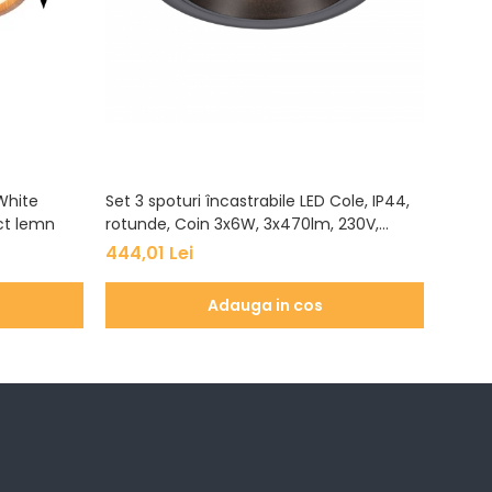
 White
Set 3 spoturi încastrabile LED Cole, IP44,
Aplică
ct lemn
rotunde, Coin 3x6W, 3x470lm, 230V,
116,6
2700K, negru, flux luminos variabil în 3
444,01 Lei
pași
Adauga in cos