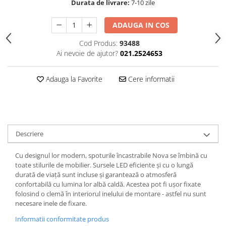
Durata de livrare:
7-10 zile
Spoturi
Iluminat portabil
ADAUGA IN COS
Iluminat tablouri
Cod Produs:
93488
Ai nevoie de ajutor?
021.2524653
Living
Iluminat fonoabsorbant
Adauga la Favorite
Cere informatii
Aplice
Familia June
Familia Lirena
Familia Melira
Descriere
Familia ULine
Iluminat pentru plante
Cu designul lor modern, spoturile încastrabile Nova se îmbină cu
Lampadare
toate stilurile de mobilier. Sursele LED eficiente și cu o lungă
durată de viață sunt incluse și garantează o atmosferă
Penduluri
confortabilă cu lumina lor albă caldă. Acestea pot fi ușor fixate
Plafoniere
folosind o clemă în interiorul inelului de montare - astfel nu sunt
Profile luminoase
necesare inele de fixare.
Suspensii
Informatii conformitate produs