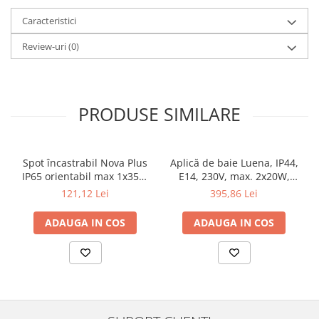
Veioze
Caracteristici
Panouri LED
Aplicat
Review-uri
(0)
Incastrabil
Spoturi incastrabile
Accesorii
PRODUSE SIMILARE
Decorative
Iluminare decorativă
Iluminare generală
Spot încastrabil Nova Plus
Aplică de baie Luena, IP44,
IP65 orientabil max 1x35W
E14, 230V, max. 2x20W,
Smart
GU10/GU5,3 51mm alb mat
crom-sticlă
121,12 Lei
395,86 Lei
Spoturi pentru mobilier
Verticale (de perete)
ADAUGA IN COS
ADAUGA IN COS