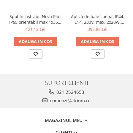
Veioze
Panouri LED
Spot încastrabil Nova Plus
Aplică de baie Luena, IP44,
Aplicat
IP65 orientabil max 1x35W
E14, 230V, max. 2x20W,
Incastrabil
GU10/GU5,3 51mm alb mat
crom-sticlă
121,12 Lei
395,86 Lei
Spoturi incastrabile
ADAUGA IN COS
ADAUGA IN COS
Accesorii
Decorative
Iluminare decorativă
Iluminare generală
Smart
SUPORT CLIENTI
Spoturi pentru mobilier
Verticale (de perete)
021.2524653
comenzi@atrium.ro
MAGAZINUL MEU
CLIENTI