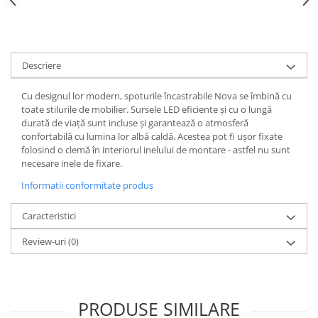
Spoturi
Iluminat portabil
Iluminat tablouri
Descriere
Living
Cu designul lor modern, spoturile încastrabile Nova se îmbină cu
Iluminat fonoabsorbant
toate stilurile de mobilier. Sursele LED eficiente și cu o lungă
Aplice
durată de viață sunt incluse și garantează o atmosferă
confortabilă cu lumina lor albă caldă. Acestea pot fi ușor fixate
Familia June
folosind o clemă în interiorul inelului de montare - astfel nu sunt
Familia Lirena
necesare inele de fixare.
Familia Melira
Informatii conformitate produs
Familia ULine
Iluminat pentru plante
Caracteristici
Lampadare
Review-uri
(0)
Penduluri
Plafoniere
Profile luminoase
Suspensii
PRODUSE SIMILARE