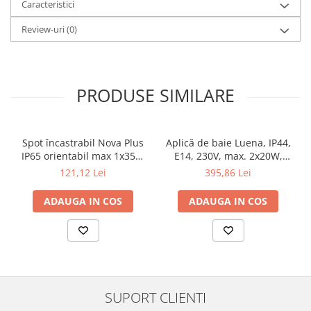
Veioze
Caracteristici
Panouri LED
Review-uri
(0)
Aplicat
Incastrabil
Spoturi incastrabile
PRODUSE SIMILARE
Accesorii
Decorative
Iluminare decorativă
Spot încastrabil Nova Plus
Aplică de baie Luena, IP44,
Iluminare generală
IP65 orientabil max 1x35W
E14, 230V, max. 2x20W,
GU10/GU5,3 51mm alb mat
crom-sticlă
Smart
121,12 Lei
395,86 Lei
Spoturi pentru mobilier
ADAUGA IN COS
ADAUGA IN COS
Verticale (de perete)
SUPORT CLIENTI