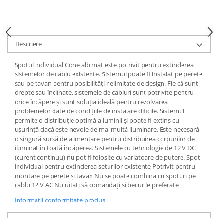
Spoturi
Iluminat portabil
Iluminat tablouri
Descriere
Living
Spotul individual Cone alb mat este potrivit pentru extinderea
Iluminat fonoabsorbant
sistemelor de cablu existente. Sistemul poate fi instalat pe perete
Aplice
sau pe tavan pentru posibilități nelimitate de design. Fie că sunt
drepte sau înclinate, sistemele de cabluri sunt potrivite pentru
Familia June
orice încăpere și sunt soluția ideală pentru rezolvarea
Familia Lirena
problemelor date de condițiile de instalare dificile. Sistemul
Familia Melira
permite o distribuție optimă a luminii și poate fi extins cu
ușurință dacă este nevoie de mai multă iluminare. Este necesară
Familia ULine
o singură sursă de alimentare pentru distribuirea corpurilor de
Iluminat pentru plante
iluminat în toată încăperea. Sistemele cu tehnologie de 12 V DC
Lampadare
(curent continuu) nu pot fi folosite cu variatoare de putere. Spot
individual pentru extinderea seturilor existente Potrivit pentru
Penduluri
montare pe perete și tavan Nu se poate combina cu spoturi pe
Plafoniere
cablu 12 V AC Nu uitați să comandați si becurile preferate
Profile luminoase
Informatii conformitate produs
Suspensii