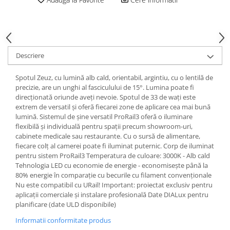
Spoturi
Iluminat portabil
Iluminat tablouri
Descriere
Living
Iluminat fonoabsorbant
Spotul Zeuz, cu lumină alb cald, orientabil, argintiu, cu o lentilă de
Aplice
precizie, are un unghi al fasciculului de 15°. Lumina poate fi
direcționată oriunde aveți nevoie. Spotul de 33 de wați este
Familia June
extrem de versatil și oferă fiecarei zone de aplicare cea mai bună
Familia Lirena
lumină. Sistemul de șine versatil ProRail3 oferă o iluminare
Familia Melira
flexibilă și individuală pentru spații precum showroom-uri,
cabinete medicale sau restaurante. Cu o sursă de alimentare,
Familia ULine
fiecare colț al camerei poate fi iluminat puternic. Corp de iluminat
Iluminat pentru plante
pentru sistem ProRail3 Temperatura de culoare: 3000K - Alb cald
Lampadare
Tehnologia LED cu economie de energie - economisește până la
80% energie în comparație cu becurile cu filament convenționale
Penduluri
Nu este compatibil cu URail! Important: proiectat exclusiv pentru
Plafoniere
aplicații comerciale și instalare profesională Date DIALux pentru
planificare (date ULD disponibile)
Profile luminoase
Suspensii
Informatii conformitate produs