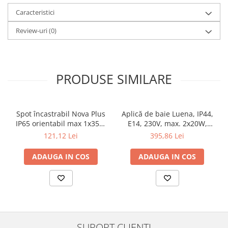
Veioze
Caracteristici
Panouri LED
Review-uri
(0)
Aplicat
Incastrabil
Spoturi incastrabile
Accesorii
PRODUSE SIMILARE
Decorative
Iluminare decorativă
Iluminare generală
Spot încastrabil Nova Plus
Aplică de baie Luena, IP44,
IP65 orientabil max 1x35W
E14, 230V, max. 2x20W,
Smart
GU10/GU5,3 51mm alb mat
crom-sticlă
121,12 Lei
395,86 Lei
Spoturi pentru mobilier
Verticale (de perete)
ADAUGA IN COS
ADAUGA IN COS
SUPORT CLIENTI